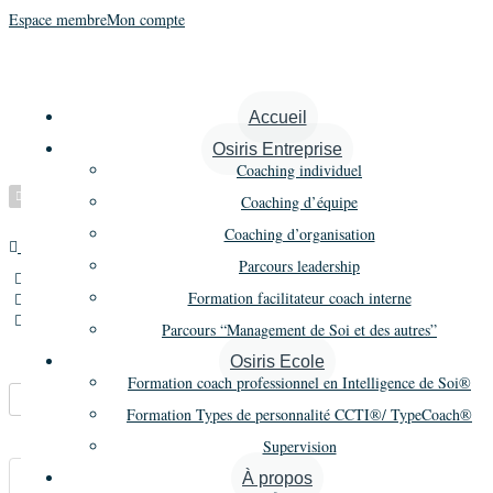
Espace membre
Mon compte
Papon Laurence
Accueil
Osiris Entreprise
Coaching individuel
Vérifié
Coaching d’équipe
Coaching d’organisation
Maître praticien
Promo 19
Parcours leadership
15 rue Auguste Gervais,Issy Les Moulineaux,France
Formation facilitateur coach interne
06 88 09 81 18
laurence-papon@orange.fr
Parcours “Management de Soi et des autres”
Osiris Ecole
Formation coach professionnel en Intelligence de Soi®
Marque-pages
Partager
Formation Types de personnalité CCTI®/ TypeCoach®
Supervision
À propos
Carte