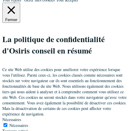
Gagnage Laurence
Fermer
Autre
Promo 8
75 Avenue Des Champs-Elysées,Paris,France
La politique de confidentialité
06 84 80 88 58
gagnage@arthur-hunt.com
d'Osiris conseil en résumé
Société
Arthur Hunt Développement
Ce site Web utilise des cookies pour améliorer votre expérience lorsque
Javault Anne-Marie
vous l'utilisez. Parmi ceux-ci, les cookies classés comme nécessaires sont
stockés sur votre navigateur car ils sont essentiels au fonctionnement des
Autre
Promo 8
fonctionnalités de base du site Web. Nous utilisons également des cookies
6 rue de la Marne,Champigny sur Marne,France
tiers qui nous aident à analyser et à comprendre comment vous utilisez ce
06 81 60 51 17
site Web. Ces cookies ne seront stockés dans votre navigateur qu'avec votre
amjavault@wanadoo.fr
consentement. Vous avez également la possibilité de désactiver ces cookies.
Mais la désactivation de certains de ces cookies peut affecter votre
Société
expérience de navigation.
AMJ Conseil
Nécessaires
Nécessaires
Ladeuze Myriam
Toujours activé