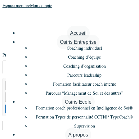
Espace membre
Mon compte
Promo 8
Accueil
Osiris Entreprise
Coaching individuel
Promo 8 | Septembre 2004 – Juillet 2006
Coaching d’équipe
Coaching d’organisation
Annonces
Parcours leadership
Formation facilitateur coach interne
Parcours “Management de Soi et des autres”
Osiris Ecole
Formation coach professionnel en Intelligence de Soi®
Formation Types de personnalité CCTI®/ TypeCoach®
Supervision
Trier par :
Titre
À propos
Liste
Grille
Carte