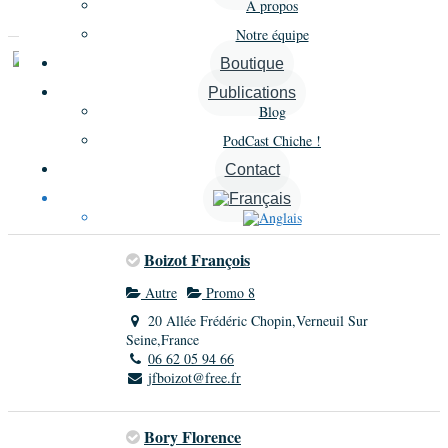
À propos
Notre équipe
Amsellem Patrick
Boutique
Publications
Autre
Promo 8
Blog
142 avenue de Paris,Vincennes,France
PodCast Chiche !
06 80 99 88 50
pamsellem@alphaetomega.com
Contact
Société
Alpha et Oméga
Boizot François
Autre
Promo 8
20 Allée Frédéric Chopin,Verneuil Sur
Seine,France
06 62 05 94 66
jfboizot@free.fr
Bory Florence