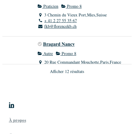
Praticien
Promo 8
3 Chemin du Vieux Port,Mies,Suisse
+ 41 2 27 55 35 67
fkb@florencekb.ch
Bragard Nancy
Autre
Promo 8
20 Rue Commandant Mouchotte,Paris,France
06 70 93 36 11
Afficher 12 résultats
nancybrgrd1@gmail.com
Interculturaliste, je sensibilise à l’impact que peut
avoir la culture sur les attitudes et...
Société
CYANN

Cauchez Laurence
À propos
Autre
Promo 8