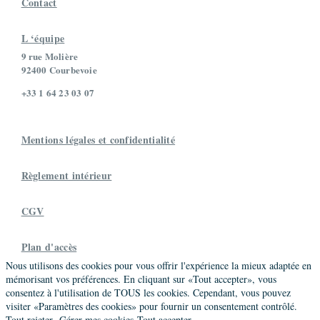
Contact
20 Avenue Victor Hugo,Meriel,France
06 76 83 25 95
laurencecauchez@gmail.com
L ‘équipe
Société
9 rue Molière
Image Conseil
92400 Courbevoie
+33 1 64 23 03 07
Devianne Vincent
Autre
Promo 8
Mentions légales et confidentialité
30 rue des Châteaux,Wasquehal,France
06 76 85 27 07
vdevianne@brehat-accompagnement.com
Règlement intérieur
Société
Bréhat
CGV
Dubourg Francis
Plan d'accès
Nous utilisons des cookies pour vous offrir l'expérience la mieux adaptée en
Praticien
Promo 8
mémorisant vos préférences. En cliquant sur «Tout accepter», vous
40 chemin Ferro-Lebres,Toulouse,France
consentez à l'utilisation de TOUS les cookies. Cependant, vous pouvez
06 09 56 78 89
visiter «Paramètres des cookies» pour fournir un consentement contrôlé.
dubourg.francis@wanadoo.fr
Tout rejeter
Gérer mes cookies
Tout accepter