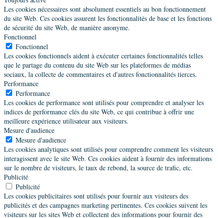
Les cookies nécessaires sont absolument essentiels au bon fonctionnement
Autre
Promo 8
du site Web. Ces cookies assurent les fonctionnalités de base et les fonctions
de sécurité du site Web, de manière anonyme.
33 rue de Béclines,Mont Saint Guibert,Belgique
Fonctionnel
+ 32 4 96 51 04 89
Fonctionnel
myriam.ladeuze@oleandre.be
Les cookies fonctionnels aident à exécuter certaines fonctionnalités telles
Société
que le partage du contenu du site Web sur les plateformes de médias
Oléandre
sociaux, la collecte de commentaires et d'autres fonctionnalités tierces.
Performance
Performance
Rivolier Ruspoli Dominique
Les cookies de performance sont utilisés pour comprendre et analyser les
Autre
Promo 8
indices de performance clés du site Web, ce qui contribue à offrir une
meilleure expérience utilisateur aux visiteurs.
62 Rue Dulong,Paris,France
Mesure d'audience
06 03 04 41 33
Mesure d'audience
Les cookies analytiques sont utilisés pour comprendre comment les visiteurs
interagissent avec le site Web. Ces cookies aident à fournir des informations
Scepovic Jard Nadine
sur le nombre de visiteurs, le taux de rebond, la source de trafic, etc.
Publicité
Autre
Promo 8
Publicité
24 rue de l'Abbé Grégoire,Paris,France
Les cookies publicitaires sont utilisés pour fournir aux visiteurs des
06 75 24 32 04
publicités et des campagnes marketing pertinentes. Ces cookies suivent les
nadine.scepovic@wanadoo.fr
visiteurs sur les sites Web et collectent des informations pour fournir des