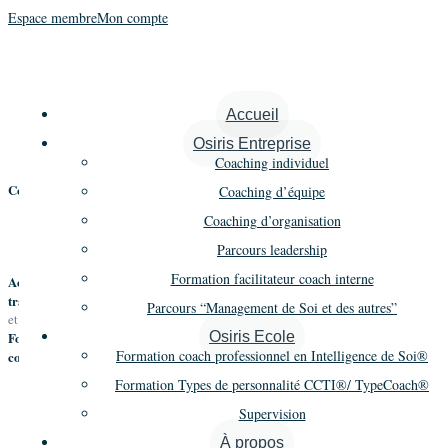
Espace membre
Mon compte
Cabinet de coaching
Accueil
professionnel
Osiris Entreprise
Coaching individuel
Contribuer à l’émergence du nouveau leadership dont le monde a besoin.
Coaching d’équipe
Coaching d’organisation
Parcours leadership
Formation facilitateur coach interne
Accompagner les dirigeants, les équipes et les entreprises dans leur
transformation stratégique
vers une quête de performance porteuse de sens
Parcours “Management de Soi et des autres”
et de bien-être individuel et collectif.​
Osiris Ecole
Former et accompagner les professionnels du coaching et les aspirants
Formation coach professionnel en Intelligence de Soi®
coachs
.
Formation Types de personnalité CCTI®/ TypeCoach®
Supervision
À propos