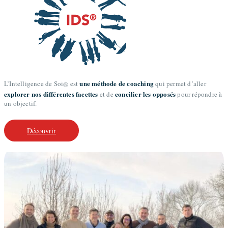
une méthode de coaching
L’Intelligence de Soi
est
qui permet d’aller
®
explorer nos différentes facettes
concilier les opposés
et de
pour répondre à
un objectif.
Découvrir