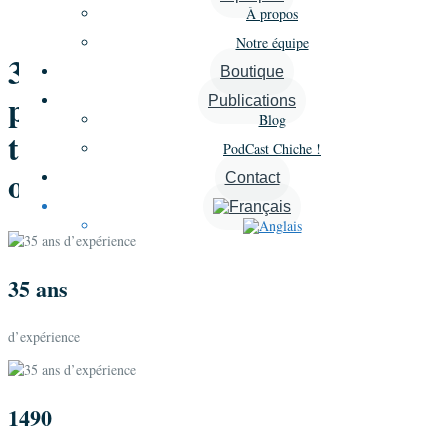
À propos
Notre équipe
​35 ans d’expertise en coaching
Boutique
professionnel et
Publications
Blog
transformation des
PodCast Chiche !
organisations
Contact
35 ans
d’expérience
1490