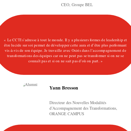
CEO, Groupe BEL
« Le CCTI s’adresse à tout le monde. Il y a plusieurs formes de leadership et
être lucide sur soi permet de développer cette aura et d’être plus performant
vis-à-vis de son équipe. Je travaille avec Osiris dans l’accompagnement de
transformations des équipes car on ne peut pas se transformer si on ne se
connaît pas et si on ne sait pas d’où on part. »
Yann Bresson
Directeur des Nouvelles Modalités
d’Accompagnement des Transformations,
ORANGE CAMPUS