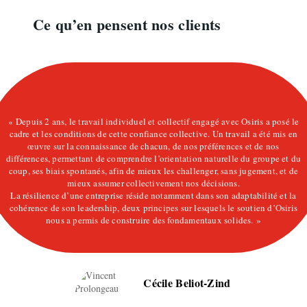
Ce qu’en pensent nos clients
« Depuis 2 ans, le travail individuel et collectif engagé avec Osiris a posé le
cadre et les conditions de cette confiance collective. Un travail a été mis en
œuvre sur la connaissance de chacun, de nos préférences et de nos
différences, permettant de comprendre l’orientation naturelle du groupe et du
coup, ses biais spontanés, afin de mieux les challenger, sans jugement, et de
mieux assumer collectivement nos décisions.
La résilience d’une entreprise réside notamment dans son adaptabilité et la
cohérence de son leadership, deux principes sur lesquels le soutien d’Osiris
nous a permis de construire des fondamentaux solides. »
Cécile Beliot-Zind