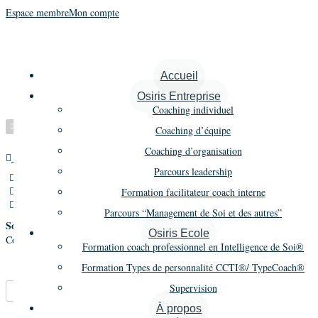
Espace membre
Mon compte
Dehais Carole
Accueil
Osiris Entreprise
Coaching individuel
Vérifié
Coaching d’équipe
Coaching d’organisation
Maître praticien
Promo 11
Parcours leadership
16 Boulevard Raspail,Paris,France
06 29 62 27 60
Formation facilitateur coach interne
carole.dehais@contrepoint-conseil.com
Parcours “Management de Soi et des autres”
Société
Osiris Ecole
Contrepoint Conseil
Formation coach professionnel en Intelligence de Soi®
Formation Types de personnalité CCTI®/ TypeCoach®
Supervision
Marque-pages
Partager
À propos