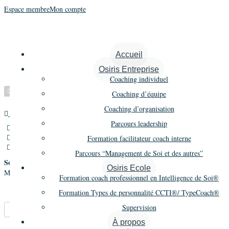
Espace membre
Mon compte
Devaux Gaëlle
Accueil
Osiris Entreprise
Coaching individuel
Vérifié
Coaching d’équipe
Coaching d’organisation
Maître praticien
Promo 15
Parcours leadership
21 rue d'Algérie,Lyon,France
06 22 78 02 13
Formation facilitateur coach interne
g.devaux@maieutetiasynergies.fr
Parcours “Management de Soi et des autres”
Société
Osiris Ecole
Maïeutetia Synergies
Formation coach professionnel en Intelligence de Soi®
Formation Types de personnalité CCTI®/ TypeCoach®
Supervision
Marque-pages
Partager
À propos