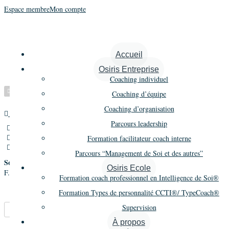
Espace membre
Mon compte
Ottmann Michel
Accueil
Osiris Entreprise
Coaching individuel
Vérifié
Coaching d’équipe
Coaching d’organisation
Autre
Promo 7
Parcours leadership
160 rue la Fuma,Saint Vincent de Mercuze,France
06 89 86 63 06
Formation facilitateur coach interne
michel.ottmann@votre-potentiel.fr
Parcours “Management de Soi et des autres”
Société
Osiris Ecole
F.A.B.L.E.S.
Formation coach professionnel en Intelligence de Soi®
Formation Types de personnalité CCTI®/ TypeCoach®
Supervision
Marque-pages
Partager
À propos