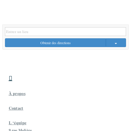
Obtenir des directions

À propos
Contact
L ‘équipe
9 rue Molière