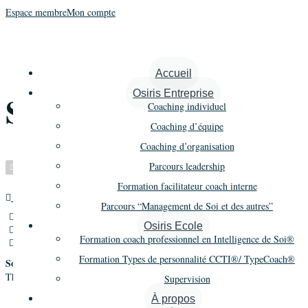
Espace membre
Mon compte
Ruder Schoof
Accueil
Osiris Entreprise
Stéphanie
Coaching individuel
Coaching d’équipe
Coaching d’organisation
Parcours leadership
Vérifié
Formation facilitateur coach interne
Autre
Promo 4
Parcours “Management de Soi et des autres”
11 Chemin Du vieux Village,Servion,Suisse
Osiris Ecole
+ 41 7 96 12 14 28
Formation coach professionnel en Intelligence de Soi®
sr@stephanieruder.ch
Formation Types de personnalité CCTI®/ TypeCoach®
Société
The Challenge and Art of Personal Sustainability
Supervision
À propos