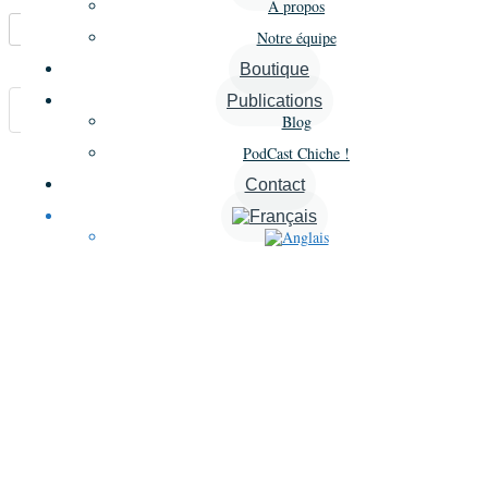
À propos
Marque-pages
Partager
Notre équipe
Boutique
Publications
Carte
Blog
PodCast Chiche !
Annonces similaires
Contact
A proximité