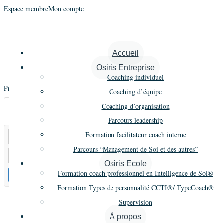
Espace membre
Mon compte
Promo 13
Accueil
Osiris Entreprise
Coaching individuel
Promo 13 | Septembre 2009 – Juillet 2012
Coaching d’équipe
Coaching d’organisation
Annonces
Parcours leadership
Formation facilitateur coach interne
Parcours “Management de Soi et des autres”
Osiris Ecole
Formation coach professionnel en Intelligence de Soi®
Formation Types de personnalité CCTI®/ TypeCoach®
Supervision
Trier par :
Titre
À propos
Liste
Grille
Carte