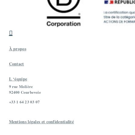
30 rue Godot de Mauroy,Paris,France
06 14 17 73 73
mtuvery@gmail.com
Société
Tuveri.comp

À propos
Contact
L ‘équipe
9 rue Molière
92400 Courbevoie
+33 1 64 23 03 07
Mentions légales et confidentialité