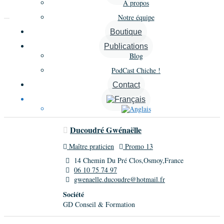
À propos
Notre équipe
Blain Héloïse
Boutique
Publications
Autre
Promo 13
Blog
65 Rue De Paris,Boulogne Billancourt,France
PodCast Chiche !
06 64 08 19 78
hb@heloiseblain.com
Contact
Société
HB Ways
Ducoudré Gwénaëlle
Maître praticien
Promo 13
14 Chemin Du Pré Clos,Osmoy,France
06 10 75 74 97
gwenaelle.ducoudre@hotmail.fr
Société
GD Conseil & Formation