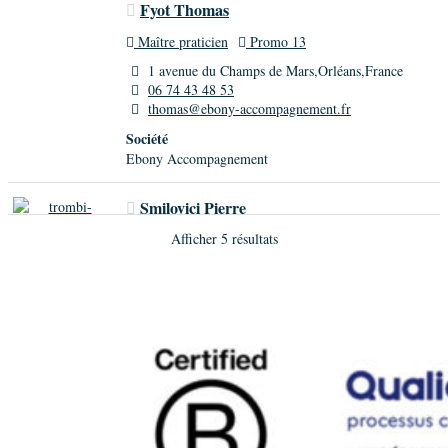
Fyot Thomas
Maître praticien
Promo 13
1 avenue du Champs de Mars,Orléans,France
06 74 43 48 53
thomas@ebony-accompagnement.fr
Société
Ebony Accompagnement
Smilovici Pierre
Afficher 5 résultats
Maître praticien
Promo 13
36 Rue Des Filatiers,Toulouse,France
06 78 58 56 70
pierre.smilovici@lvdh.fr
Société
Pierre Smilovici Innovation
Tuveri Marino
Autre
Promo 13