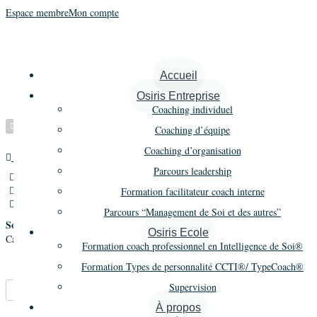
Espace membre
Mon compte
Ozanne Didier
Accueil
Osiris Entreprise
Coaching individuel
Vérifié
Coaching d’équipe
Coaching d’organisation
Autre
Promo 2
Parcours leadership
99 1 rue du Général Leclerc,Saint-André,France
06 71 85 90 70
Formation facilitateur coach interne
cap-rh@outlook.fr
Parcours “Management de Soi et des autres”
Société
Osiris Ecole
Cap RH
Formation coach professionnel en Intelligence de Soi®
Formation Types de personnalité CCTI®/ TypeCoach®
Supervision
Marque-pages
Partager
À propos