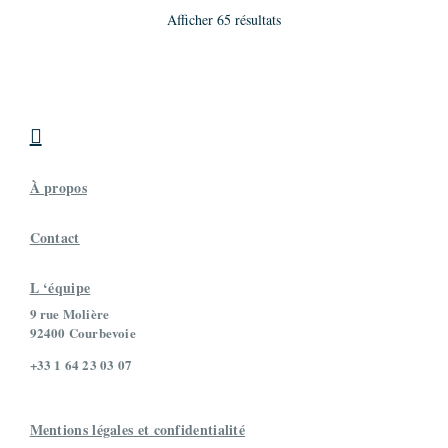
Afficher 65 résultats
Maître praticien
Promo 18
207 rue des Rabats,Antony,France
06 89 31 24 63
delphine.batton@gmail.com

Berdal-Boudry Maud
Maître praticien
Promo 21
À propos
168 Rue Cardinet, 75017 Paris, France
0688255895
Contact
maud@coelab.fr
L ‘équipe
Boulangey Emmanuelle
9 rue Molière
92400 Courbevoie
Maître praticien
Promo 19
+33 1 64 23 03 07
40 avenue des Landes,Suresnes,France
06 24 78 58 37
emmanuelle.boulangey@gmail.com
Mentions légales et confidentialité