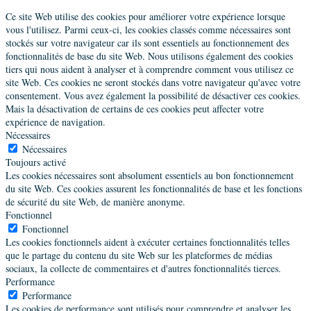
Le Cosquer,Pleyben,France
Ce site Web utilise des cookies pour améliorer votre expérience lorsque
06 85 08 48 31
vous l'utilisez. Parmi ceux-ci, les cookies classés comme nécessaires sont
achauvin@soleaconseil.com
stockés sur votre navigateur car ils sont essentiels au fonctionnement des
fonctionnalités de base du site Web. Nous utilisons également des cookies
Société
tiers qui nous aident à analyser et à comprendre comment vous utilisez ce
Soléa Conseil
site Web. Ces cookies ne seront stockés dans votre navigateur qu'avec votre
consentement. Vous avez également la possibilité de désactiver ces cookies.
Mais la désactivation de certains de ces cookies peut affecter votre
Chevreul Elisabeth
expérience de navigation.
Maître praticien
Promo 20
Nécessaires
Nécessaires
Whome 8 Avenue Jacques Cartier, Saint-Herblain,
Toujours activé
France
Les cookies nécessaires sont absolument essentiels au bon fonctionnement
06 73 50 74 66
du site Web. Ces cookies assurent les fonctionnalités de base et les fonctions
elisabeth.chevreul@elyens.fr
de sécurité du site Web, de manière anonyme.
https://elyens.fr/
Fonctionnel
Société
Fonctionnel
ELYENS
Les cookies fonctionnels aident à exécuter certaines fonctionnalités telles
que le partage du contenu du site Web sur les plateformes de médias
sociaux, la collecte de commentaires et d'autres fonctionnalités tierces.
Crépin Catherine
Performance
Performance
Maître praticien
Promo 18
Les cookies de performance sont utilisés pour comprendre et analyser les