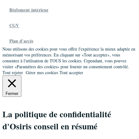
Calendray Agnès
Règlement intérieur
Maître praticien
Promo 20
40 Rue des Blancs Manteaux, 75004 Paris, France
CGV
06 60 31 52 47
acalendray@onehr-services.com
Plan d'accès
Société
Nous utilisons des cookies pour vous offrir l'expérience la mieux adaptée en
ONE HR-SERVICES
mémorisant vos préférences. En cliquant sur «Tout accepter», vous
consentez à l'utilisation de TOUS les cookies. Cependant, vous pouvez
Charron Benoît
visiter «Paramètres des cookies» pour fournir un consentement contrôlé.
Tout rejeter
Gérer mes cookies
Tout accepter
Autre
Promo 14
Montifray,Dolus Le Sec,France
06 09 73 15 42
Fermer
benoit.charron@captfa.fr
Société
La politique de confidentialité
CAP TFA
d'Osiris conseil en résumé
Chauvin Marie-Agnès
Maître praticien
Promo 10