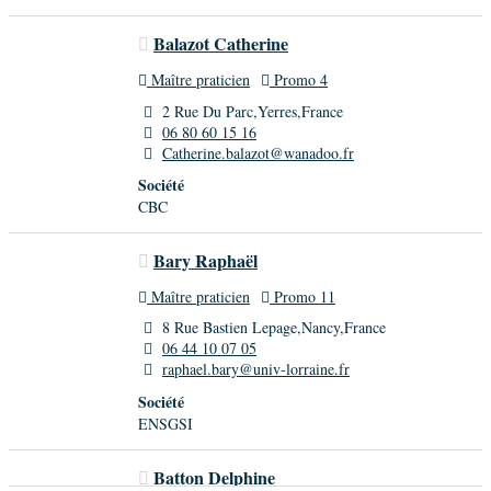
Balazot Catherine
Maître praticien
Promo 4
2 Rue Du Parc,Yerres,France
06 80 60 15 16
Catherine.balazot@wanadoo.fr
Société
CBC
Bary Raphaël
Maître praticien
Promo 11
8 Rue Bastien Lepage,Nancy,France
06 44 10 07 05
raphael.bary@univ-lorraine.fr
Société
ENSGSI
Batton Delphine