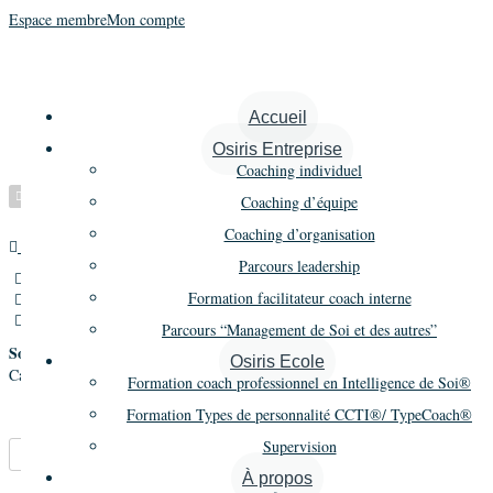
Espace membre
Mon compte
Calmettes Frédéric
Accueil
Osiris Entreprise
Coaching individuel
Vérifié
Coaching d’équipe
Coaching d’organisation
Maître praticien
Promo 14
Parcours leadership
11 Rue Paneboeuf,Toulouse,France
Formation facilitateur coach interne
06 03 46 10 48
frederic.calmettes@lvdh.fr
Parcours “Management de Soi et des autres”
Société
Osiris Ecole
Calmettes Conseils
Formation coach professionnel en Intelligence de Soi®
Formation Types de personnalité CCTI®/ TypeCoach®
Supervision
Marque-pages
Partager
À propos