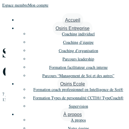
Espace membre
Mon compte
« Tous les Évènements
Accueil
Osiris Entreprise
Cet évènement est passé.
Coaching individuel
Coaching d’équipe
Supervision 2021/22 –
Coaching d’organisation
Parcours leadership
Cycle 2 Session 5
Formation facilitateur coach interne
Parcours “Management de Soi et des autres”
Osiris Ecole
Formation coach professionnel en Intelligence de Soi®
7 juin 2022 @ 9 h 00 min
-
12 h 00 min
Formation Types de personnalité CCTI®/ TypeCoach®
1350€
Supervision
«
Formation Types de personnalité CCTI® – Promo 2 – Session 1 en
Présentiel
À propos
Formation Coaching – Promo 24 – 1er cycle – Module 3
»
À propos
Notre équipe