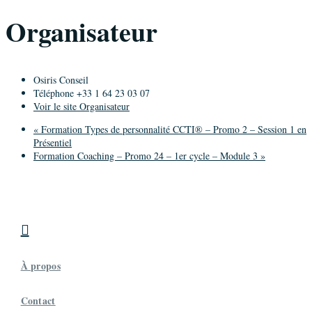
Organisateur
Osiris Conseil
Téléphone
+33 1 64 23 03 07
Voir le site Organisateur
«
Formation Types de personnalité CCTI® – Promo 2 – Session 1 en
Présentiel
Formation Coaching – Promo 24 – 1er cycle – Module 3
»

À propos
Contact