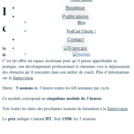
La Supervision pour les
Boutique
Publications
coachs certifiés
Blog
PodCast Chiche !
Contact
Superviser un coach, c’est l’inviter à élaborer une vision « supérieure »
de son « être-coach ».
C’est lui offrir un espace sécurisant pour qu’il puisse approfondir sa
pratique, son développement professionnel et cheminer vers le dépassement
des obstacles qu’il rencontre dans son métier de coach. Plus d’informations
sur la
Supervision
.
5 sessions
Durée :
de 3 heures toutes les 6/8 semaines par cycle.
cinquième module de 3 heures
Ce module correspond au
.
Voir toutes les dates des prochaines sessions de formation à la
Supervision
.
prix
HT
1350€
Le
indiqué s’entend
. Soit
les 5 sessions.