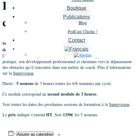
La Supervision pour les
Boutique
coachs certifiés
Publications
Blog
PodCast Chiche !
Contact
Superviser un coach, c’est l’inviter à élaborer une vision « supérieure »
de son « être-coach ».
C’est lui offrir un espace sécurisant pour qu’il puisse approfondir sa
pratique, son développement professionnel et cheminer vers le dépassement
des obstacles qu’il rencontre dans son métier de coach. Plus d’informations
sur la
Supervision
.
5 sessions
Durée :
de 3 heures toutes les 6/8 semaines par cycle.
second module de 3 heures
Ce module correspond au
.
Voir toutes les dates des prochaines sessions de formation à la
Supervision
.
prix
HT
1350€
Le
indiqué s’entend
. Soit
les 5 sessions.
Ajouter au calendrier