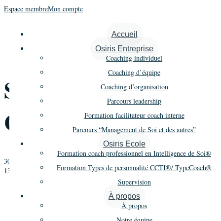
Espace membre
Mon compte
« Tous les Évènements
Accueil
Osiris Entreprise
Cet évènement est passé.
Coaching individuel
Coaching d’équipe
Supervision 2021/22 –
Coaching d’organisation
Parcours leadership
Cycle 2 Session 2
Formation facilitateur coach interne
Parcours “Management de Soi et des autres”
Osiris Ecole
Formation coach professionnel en Intelligence de Soi®
30 novembre 2021 @ 9 h 00 min
-
12 h 00 min
Formation Types de personnalité CCTI®/ TypeCoach®
1350€
Supervision
«
Formation Coaching – Promo 23 – 1er cycle – Module 5
Supervision 2021 – Cycle 1 Session 5
»
À propos
À propos
Notre équipe