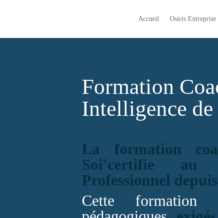
Accueil
Osiris Entreprise
Formation Coac
Intelligence de
La formation coac
Soi
certifie au
®
Professionnel depuis
Cette formation 
pédagogiques
exigé