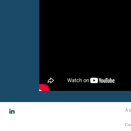
À 

Co