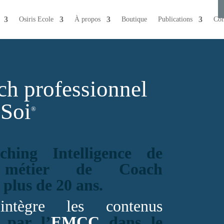
Osiris Ecole
À propos
Boutique
Publications
Con
h professionnel
 Soi
®
hing Intelligence de
 métier de Coach
 plus de 20 ans.
intègre les contenus
s par l’
EMCC
dans le