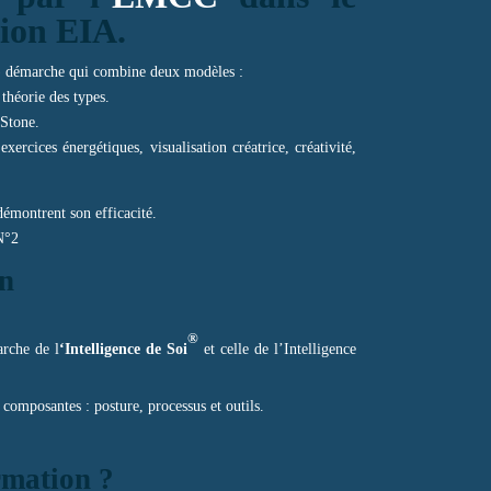
tion EIA.
)
démarche qui combine deux modèles :
 théorie des types.
 Stone.
ercices énergétiques, visualisation créatrice, créativité,
démontrent son efficacité.
N°2
on
®
arche de l
‘Intelligence de Soi
et celle de l’Intelligence
composantes : posture, processus et outils.
rmation ?