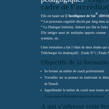
cadre de l’accrédita
®
Elle est basée sur
L’Intelligence de Soi
(IDS®
* Les processus cognitifs décrits par Jung dans sa
* Le Dialogue Intérieur, élaboré par Hal et Sidra
Elle intègre aussi de multiples apports comme : ex
systémie, etc.
Cette formation a fait l’objet de deux études qui 
Télécharger les études(pdf) : Etude N°1 | Etude 
Objectifs de la formati
Se former au métier de coach professionnel.
Travailler sur sa posture en maitrisant la dém
de Nous®.
Appréhender le métier de coach sous toutes ses 
Programme disponible dans la brochure
A qui s’adresse cette fo