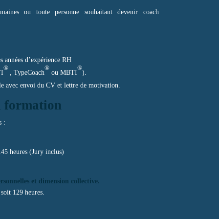
humaines ou toute personne souhaitant devenir coach
es années d’expérience RH
®
®
®
TI
, TypeCoach
ou MBTI
).
le avec envoi du CV et lettre de motivation.
a formation
 :
145 heures (Jury inclus)
rsonnelles et dimension collective.
 soit 129 heures.