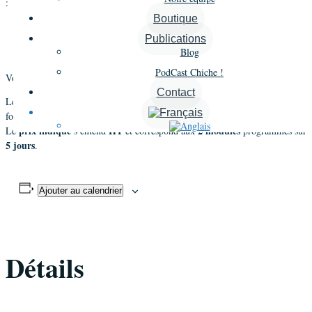
:
Boutique
Module 1
Jours 1, 2 et 3
Le premier :
de 3 jours [
]
Publications
Module 2
Jours 4 et 5
Le second :
de 2 jours [
] environ un mois
Blog
après le premier module.
PodCast Chiche !
Voir le détail de la formation
Types de personnalité
.
Contact
premier module
Les dates de cette session correspondent à un
de la
Jours 1, 2 et 3
10 et 11 septembre 2020
formation (
) qui se terminera les
.
prix indiqué
HT
2 modules
Le
s’entend
et correspond aux
programmés sur
5 jours
.
Ajouter au calendrier
Détails