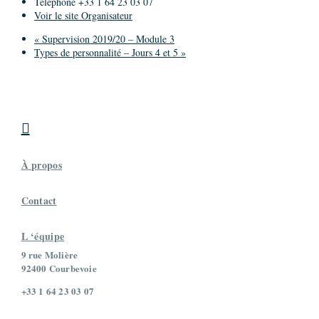
Téléphone
+33 1 64 23 03 07
Voir le site Organisateur
«
Supervision 2019/20 – Module 3
Types de personnalité – Jours 4 et 5
»

À propos
Contact
L ‘équipe
9 rue Molière
92400 Courbevoie
+33 1 64 23 03 07