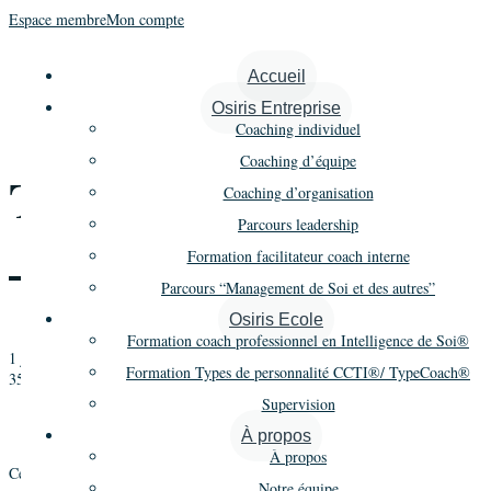
Espace membre
Mon compte
« Tous les Évènements
Accueil
Osiris Entreprise
Cet évènement est passé.
Coaching individuel
Coaching d’équipe
Types de personnalité
Coaching d’organisation
Parcours leadership
– Jours 1, 2 et 3
Formation facilitateur coach interne
Parcours “Management de Soi et des autres”
Osiris Ecole
Formation coach professionnel en Intelligence de Soi®
1 juillet 2020
-
3 juillet 2020
Formation Types de personnalité CCTI®/ TypeCoach®
3508€
Supervision
«
Supervision 2019/20 – Module 3
Types de personnalité – Jours 4 et 5
»
À propos
À propos
Types de personnalité
5 jours
2 modules
Cette formation
se déroule sur
en
Notre équipe