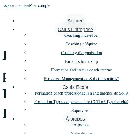
Espace membre
Mon compte
« Tous les Évènements
Accueil
Osiris Entreprise
Cet évènement est passé.
Coaching individuel
Coaching d’équipe
Formation Types de
Coaching d’organisation
Parcours leadership
personnalité CCTI® –
Formation facilitateur coach interne
Parcours “Management de Soi et des autres”
Promo 8 – Session 1
Osiris Ecole
Formation coach professionnel en Intelligence de Soi®
Formation Types de personnalité CCTI®/ TypeCoach®
Présentiel
Supervision
À propos
À propos
Notre équipe