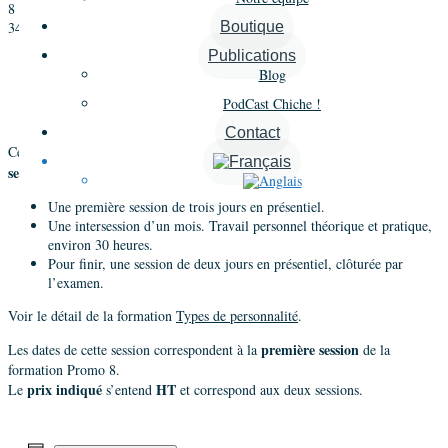
8 novembre 2021 @ 9 h 00 min
-
10 novembre 2021 @ 18 h 00 min
3490€
Boutique
Publications
«
Formation Types de personnalité CCTI® – Promo 7 – Session 2
Blog
Distanciel
Formation Types de personnalité CCTI® – Promo 7 – Session 2
PodCast Chiche !
Distanciel
»
Contact
Types de personnalité en présentiel
2
Cette formation
se déroule sur
sessions
:
Une première session de trois jours en présentiel.
Une intersession d’un mois. Travail personnel théorique et pratique,
environ 30 heures.
Pour finir, une session de deux jours en présentiel, clôturée par
l’examen.
Voir le détail de la formation
Types de personnalité
.
première session
Les dates de cette session correspondent à la
de la
formation Promo 8.
prix indiqué
HT
Le
s’entend
et correspond aux deux sessions.