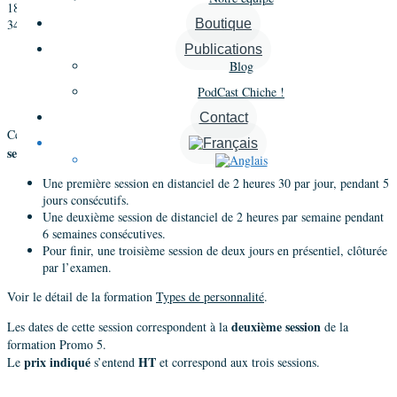
18 octobre 2022 @ 17 h 30 min
-
19 h 30 min
3490€
Boutique
Publications
«
Formation Types de personnalité CCTI® – Promo 3 – Session 2 en
Blog
Distanciel
Formation Types de personnalité CCTI® – Promo 3 – Session 2 en
PodCast Chiche !
Distanciel
»
Contact
Types de personnalité en distanciel
3
Cette formation
se déroule sur
sessions
:
Une première session en distanciel de 2 heures 30 par jour, pendant 5
jours consécutifs.
Une deuxième session de distanciel de 2 heures par semaine pendant
6 semaines consécutives.
Pour finir, une troisième session de deux jours en présentiel, clôturée
par l’examen.
Voir le détail de la formation
Types de personnalité
.
deuxième session
Les dates de cette session correspondent à la
de la
formation Promo 5.
prix indiqué
HT
Le
s’entend
et correspond aux trois sessions.