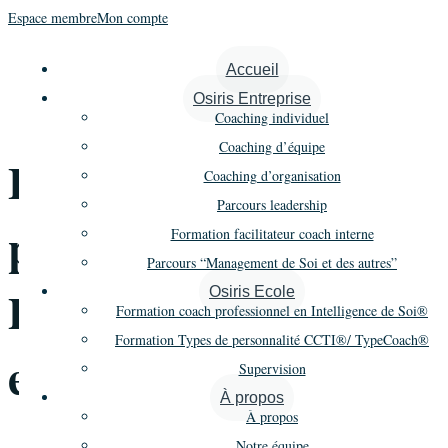
Espace membre
Mon compte
« Tous les Évènements
Accueil
Osiris Entreprise
Cet évènement est passé.
Coaching individuel
Coaching d’équipe
Formation Types de
Coaching d’organisation
Parcours leadership
personnalité CCTI® –
Formation facilitateur coach interne
Parcours “Management de Soi et des autres”
Promo 4 – Session 2
Osiris Ecole
Formation coach professionnel en Intelligence de Soi®
Formation Types de personnalité CCTI®/ TypeCoach®
en Distanciel
Supervision
À propos
À propos
Notre équipe