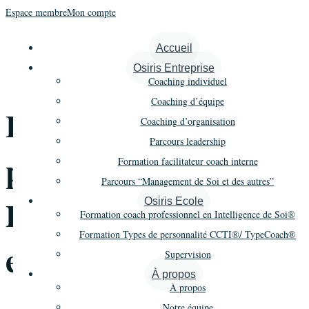
Espace membre
Mon compte
« Tous les Évènements
Accueil
Osiris Entreprise
Cet évènement est passé.
Coaching individuel
Coaching d’équipe
Formation Types de
Coaching d’organisation
Parcours leadership
personnalité CCTI® –
Formation facilitateur coach interne
Parcours “Management de Soi et des autres”
Promo 3 – Session 2
Osiris Ecole
Formation coach professionnel en Intelligence de Soi®
Formation Types de personnalité CCTI®/ TypeCoach®
en Distanciel
Supervision
À propos
À propos
Notre équipe