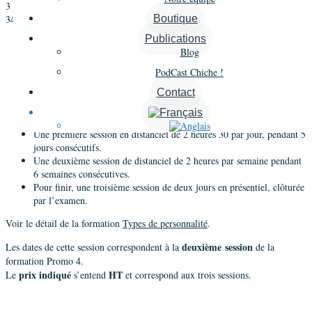
3 octobre 2022 @ 17 h 30 min
-
19 h 30 min
3490€
Boutique
Publications
«
Formation Types de personnalité CCTI® – Promo 3 – Session 2 en
Blog
Distanciel
Formation Types de personnalité CCTI® – Promo 4 – Session 1 en
PodCast Chiche !
Distanciel
»
Contact
Types de personnalité en distanciel
Cette formation
se déroule sur
3 sessions
:
Une première session en distanciel de 2 heures 30 par jour, pendant 5
jours consécutifs.
Une deuxième session de distanciel de 2 heures par semaine pendant
6 semaines consécutives.
Pour finir, une troisième session de deux jours en présentiel, clôturée
par l’examen.
Voir le détail de la formation
Types de personnalité
.
deuxième session
Les dates de cette session correspondent à la
de la
formation Promo 4.
prix indiqué
HT
Le
s’entend
et correspond aux trois sessions.