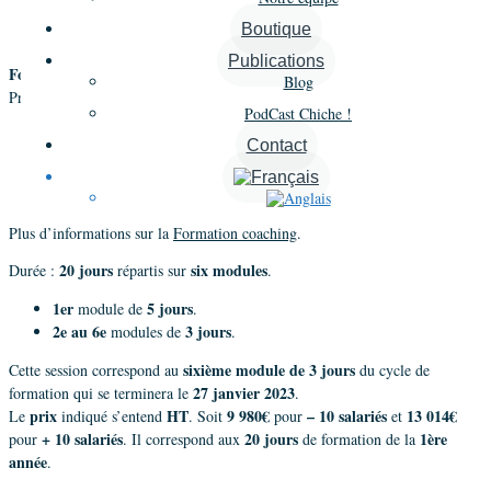
Présentiel
Boutique
Publications
Formation professionnelle au coaching « Intelligence de soi »
Blog
les fondamentaux de la démarche
Première année :
PodCast Chiche !
Les concepts de base : Pilote Automatique et Moi Conscient
Contact
Les principes de la facilitation
Les projections et les jugements
Le métier de coach
Plus d’informations sur la
Formation coaching
.
20 jours
six modules
Durée :
répartis sur
.
1er
5 jours
module de
.
2e au 6e
3 jours
modules de
.
sixième module de 3 jours
Cette session correspond au
du cycle de
27 janvier 2023
formation qui se terminera le
.
prix
HT
9 980€
– 10 salariés
13 014€
Le
indiqué s’entend
. Soit
pour
et
+ 10 salariés
20 jours
1ère
pour
. Il correspond aux
de formation de la
année
.