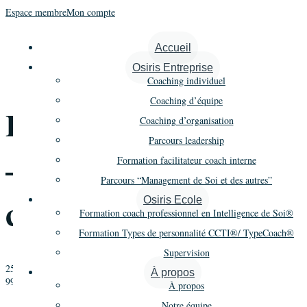
Espace membre
Mon compte
« Tous les Évènements
Accueil
Osiris Entreprise
Cet évènement est passé.
Coaching individuel
Coaching d’équipe
Formation Coaching
Coaching d’organisation
Parcours leadership
– Promo 24 – 1er
Formation facilitateur coach interne
Parcours “Management de Soi et des autres”
cycle – Module 6
Osiris Ecole
Formation coach professionnel en Intelligence de Soi®
Formation Types de personnalité CCTI®/ TypeCoach®
Supervision
25 janvier 2023
-
27 janvier 2023
À propos
9980€ à 13014€
À propos
«
Formation Types de personnalité CCTI® – Promo 4 – Session 3 en
Notre équipe