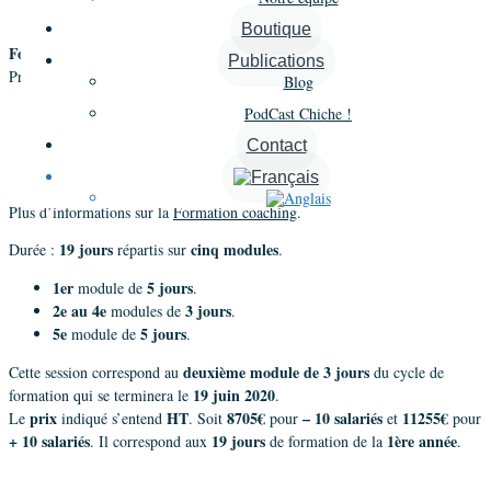
Types de personnalité – Jours 4 et 5
»
Boutique
Formation professionnelle au coaching « Intelligence de soi »
Publications
les fondamentaux de la démarche
Première année :
Blog
Les concepts de base : Pilote Automatique et Moi Conscient
PodCast Chiche !
Les principes de la facilitation
Contact
Les projections et les jugements
Le métier de coach
Plus d’informations sur la
Formation coaching
.
19 jours
cinq modules
Durée :
répartis sur
.
1er
5 jours
module de
.
2e au 4e
3 jours
modules de
.
5e
5 jours
module de
.
deuxième module de 3 jours
Cette session correspond au
du cycle de
19 juin 2020
formation qui se terminera le
.
prix
HT
8705€
– 10 salariés
11255€
Le
indiqué s’entend
. Soit
pour
et
pour
+ 10 salariés
19 jours
1ère année
. Il correspond aux
de formation de la
.