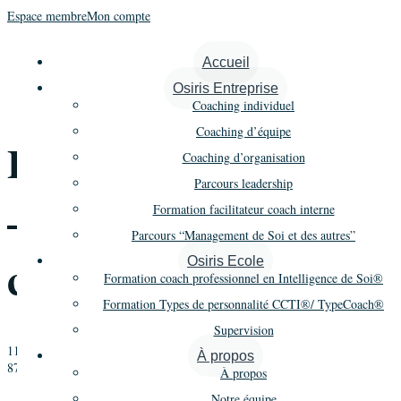
Espace membre
Mon compte
« Tous les Évènements
Accueil
Osiris Entreprise
Cet évènement est passé.
Coaching individuel
Coaching d’équipe
Formation Coaching
Coaching d’organisation
Parcours leadership
– Promo 22 – 1er
Formation facilitateur coach interne
Parcours “Management de Soi et des autres”
cycle – Module 2
Osiris Ecole
Formation coach professionnel en Intelligence de Soi®
Formation Types de personnalité CCTI®/ TypeCoach®
Supervision
11 décembre 2019
-
13 décembre 2019
À propos
8705€ à 11255€
À propos
«
Types de personnalité – Jours 1, 2 et 3
Notre équipe