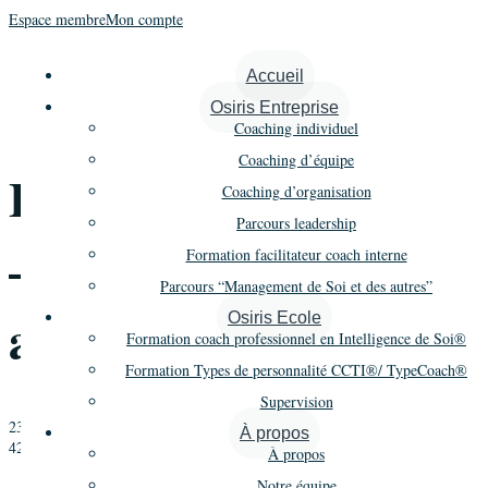
Espace membre
Mon compte
« Tous les Évènements
Accueil
Osiris Entreprise
Cet évènement est passé.
Coaching individuel
Coaching d’équipe
Formation Coaching
Coaching d’organisation
Parcours leadership
– Promo 20 – 2e
Formation facilitateur coach interne
Parcours “Management de Soi et des autres”
année – Module 3
Osiris Ecole
Formation coach professionnel en Intelligence de Soi®
Formation Types de personnalité CCTI®/ TypeCoach®
Supervision
23 mai 2018
-
25 mai 2018
À propos
4292€ à 5588€
À propos
«
Formation Coaching – Promo 21 – 1er cycle – Module 4
Notre équipe