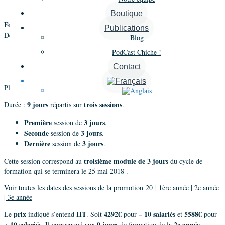
Supervision D 2017/18 – Module 3
»
Boutique
Formation professionnelle au coaching « Intelligence de soi »
Publications
la qualification « Praticien »
Deuxième année :
Blog
Le processus de Moi Conscient
PodCast Chiche !
Les Scénarios relationnels
Contact
Transfert et contre-transfert
Plus d’informations sur la
Formation coaching
.
9 jours
trois sessions
Durée :
répartis sur
.
Première
3 jours
session de
.
Seconde
3 jours
session de
.
Dernière
3 jours
session de
.
troisième module de 3 jours
Cette session correspond au
du cycle de
formation qui se terminera le 25 mai 2018 .
Voir toutes les dates des sessions de la
promotion 20 | 1ère année | 2e année
| 3e année
prix
HT
4292€
– 10 salariés
5588€
Le
indiqué s’entend
. Soit
pour
et
pour
+ 10 salariés
9 jours
2e année
. Il correspond aux
de formation de la
.