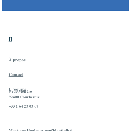

À propos
Contact
L ‘équipe
9 rue Molière
92400 Courbevoie
+33 1 64 23 03 07
Mentions légales et confidentialité