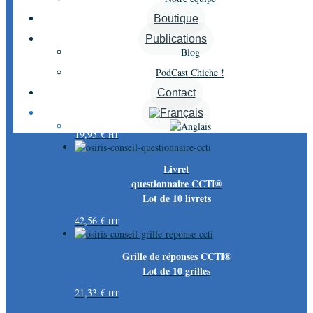
Boutique
Publications
3 résultats affichés
Blog
PodCast Chiche !
Contact
Portraits-Type CCTI®/MBTI®
19,93
€
HT
Livret
questionnaire CCTI®
Lot de 10 livrets
42,56
€
HT
Grille de réponses CCTI®
Lot de 10 grilles
21,33
€
HT