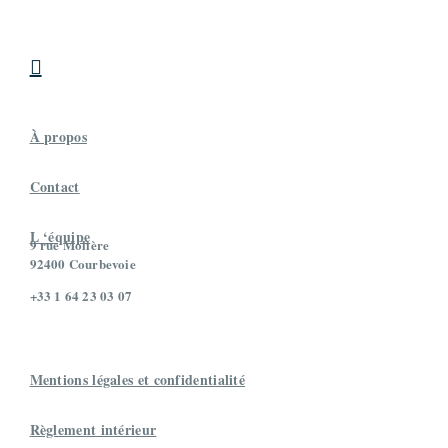

À propos
Contact
L ‘équipe
9 rue Molière
92400 Courbevoie
+33 1 64 23 03 07
Mentions légales et confidentialité
Règlement intérieur