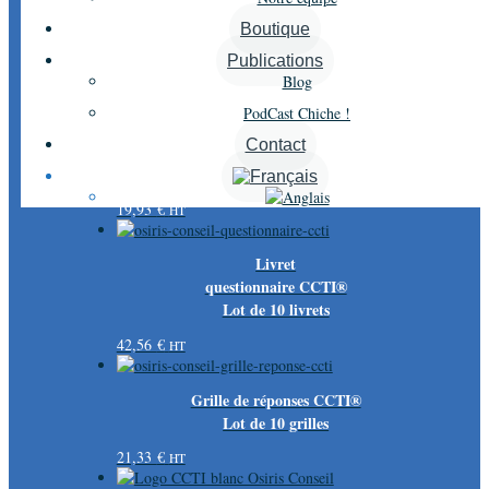
Boutique
Publications
10 résultats affichés
Blog
PodCast Chiche !
Contact
Portraits-Type CCTI®/MBTI®
19,93
€
HT
Livret
questionnaire CCTI®
Lot de 10 livrets
42,56
€
HT
Grille de réponses CCTI®
Lot de 10 grilles
21,33
€
HT