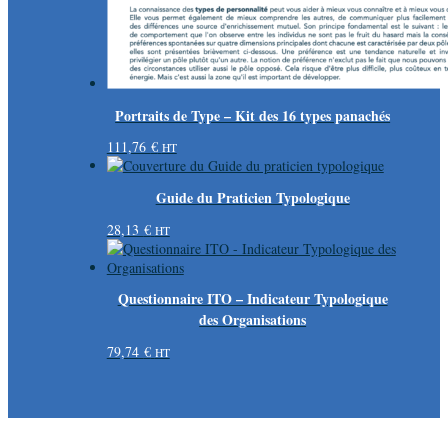
Portraits de Type – Kit des 16 types panachés
111,76
€
HT
Guide du Praticien Typologique
28,13
€
HT
Questionnaire ITO – Indicateur Typologique
des Organisations
79,74
€
HT