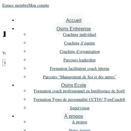
Espace membre
Mon compte
Accueil
/
Crédits
/ Licence TypeCoach
Accueil
Licence TypeCoach
Osiris Entreprise
Coaching individuel
Coaching d’équipe
Coaching d’organisation
Voici le seul résultat
Parcours leadership
Formation facilitateur coach interne
Parcours “Management de Soi et des autres”
Osiris Ecole
Licence Vérificateur
Formation coach professionnel en Intelligence de Soi®
Formation Types de personnalité CCTI®/ TypeCoach®
TypeCoach
Supervision
À propos
À propos
90,00
€
HT
Notre équipe