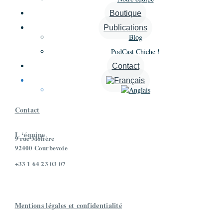
Boutique
Publications
Blog

PodCast Chiche !
Contact
À propos
Contact
L ‘équipe
9 rue Molière
92400 Courbevoie
+33 1 64 23 03 07
Mentions légales et confidentialité