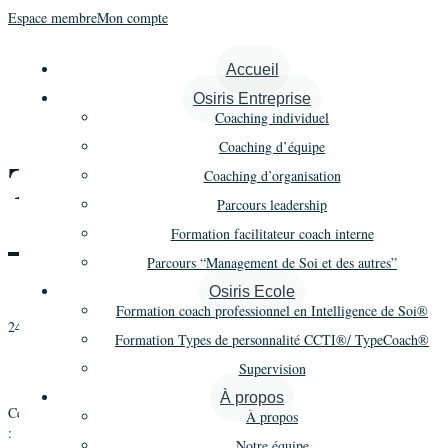
Espace membre
Mon compte
« Tous les Évènements
Accueil
Osiris Entreprise
Cet évènement est passé.
Coaching individuel
Coaching d’équipe
Types de personnalité
Coaching d’organisation
Parcours leadership
– Jours 4 et 5
Formation facilitateur coach interne
Parcours “Management de Soi et des autres”
Osiris Ecole
Formation coach professionnel en Intelligence de Soi®
24 janvier 2019
-
25 janvier 2019
Formation Types de personnalité CCTI®/ TypeCoach®
«
Formation Coaching – Promo 21 – 2e année – Module 2
Supervision
Formation Coaching – Promo 20 – 3e année – Module 2
»
À propos
Types de personnalité
5 jours
2 modules
Cette formation
se déroule sur
en
À propos
:
Notre équipe