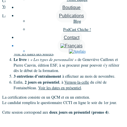
4e promo
Cette session fait partie du cursus de la
de la
formation CCTI
.
Voir toutes les dates de la 4e promo
.
Boutique
La formation se déroule de la façon suivante :
Publications
Blog
5 séances de 2h30 en visioconférence
via zoom, de 17h à 19h30.
PodCast Chiche !
Voir les dates des séances
.
Des exercices et des échanges via Slack
durant toute la formation (à
Contact
peu près 30 heures de travail personnel).
6 soirées zoom
, 1 par semaine pendant 6 semaines de 18h à 20h.
Voir les dates des soirées
.
Le livre :
« Les types de personnalité »
de Geneviève Cailloux et
Pierre Cauvin, édition ESF, à se procurer pour pouvoir s’y référer
dès le début de la formation.
3 entretiens d’entraînement
à effectuer au mois de novembre.
2 jours en présentiel
Enfin,
, à
Vernou-la-celle
du côté de
Fontainebleau.
Voir les dates en présentiel
.
La certification consiste en un QCM et en un entretien.
Le candidat remplira le questionnaire CCTI en ligne le soir du 1er jour.
deux jours en présentiel (promo 4)
Cette session correspond aux
.