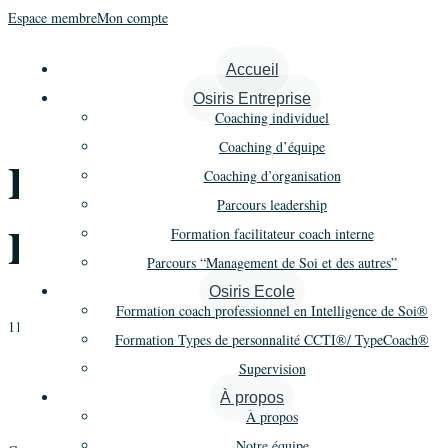
Espace membre
Mon compte
« Tous les Évènements
Accueil
Osiris Entreprise
Cet évènement est passé.
Coaching individuel
Coaching d’équipe
Formation CCTI –
Coaching d’organisation
Parcours leadership
Promo 4 Présentiel
Formation facilitateur coach interne
Parcours “Management de Soi et des autres”
Osiris Ecole
Formation coach professionnel en Intelligence de Soi®
11 février 2021
-
12 février 2021
Formation Types de personnalité CCTI®/ TypeCoach®
«
Formation Types de personnalité CCTI® – Promo 1 – Session 2
Supervision
Distanciel
Formation Types de personnalité CCTI® – Promo 1 – Session 2
À propos
Distanciel
»
À propos
Notre équipe