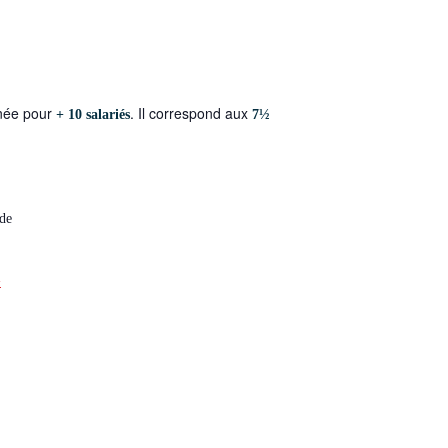
née pour
. Il correspond aux
+ 10 salariés
7½
 de
+