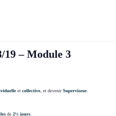
8/19 – Module 3
viduelle
et
collective
, et devenir
Superviseur
.
les
de
2½ jours
.