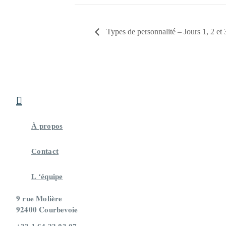
Types de personnalité – Jours 1, 2 et 

À propos
Contact
L ‘équipe
9 rue Molière
92400 Courbevoie