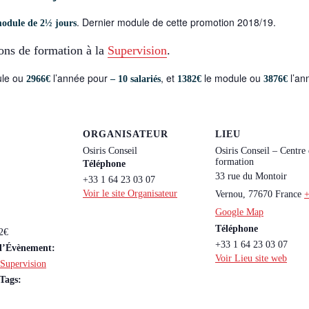
. Dernier module de cette promotion 2018/19.
 module de
2½
jours
ions de formation à la
Supervision
.
ule ou
l’année pour
, et
le module ou
l’an
2966€
– 10 salariés
1382€
3876€
ORGANISATEUR
LIEU
Osiris Conseil
Osiris Conseil – Centre
formation
Téléphone
33 rue du Montoir
+33 1 64 23 03 07
Voir le site Organisateur
Vernou
,
77670
France
Google Map
Téléphone
2€
+33 1 64 23 03 07
 d’Évènement:
Voir Lieu site web
Supervision
Tags: