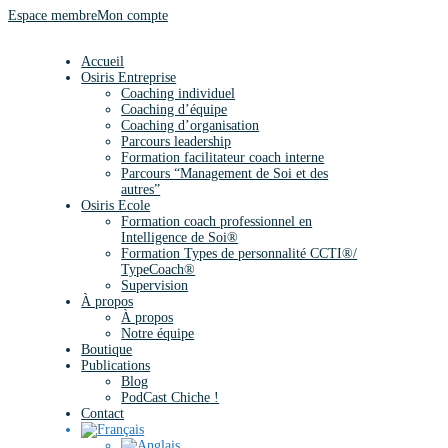
Espace membre
Mon compte
Accueil
Osiris Entreprise
Coaching individuel
Coaching d’équipe
Coaching d’organisation
Parcours leadership
Formation facilitateur coach interne
Parcours “Management de Soi et des
autres”
Osiris Ecole
Formation coach professionnel en
Intelligence de Soi®
Formation Types de personnalité CCTI®/
TypeCoach®
Supervision
À propos
À propos
Notre équipe
Boutique
Publications
Blog
PodCast Chiche !
Contact