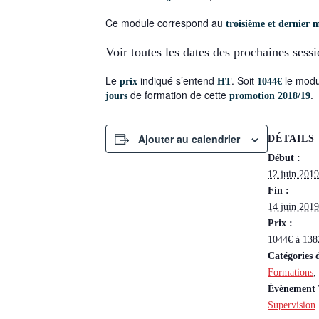
Ce module correspond au
troisième et dernier
Voir toutes les dates des prochaines sess
Le
indiqué s’entend
. Soit
le mod
prix
HT
1044€
de formation de cette
.
jours
promotion 2018/19
Ajouter au calendrier
DÉTAILS
Début :
12 juin 2019
Fin :
14 juin 2019
Prix :
1044€ à 138
Catégories
Formations
,
Évènement 
Supervision