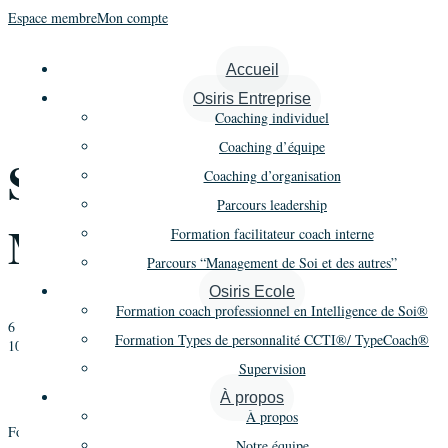
Espace membre
Mon compte
« Tous les Évènements
Accueil
Osiris Entreprise
Cet évènement est passé.
Coaching individuel
Coaching d’équipe
Supervision 2018/19 –
Coaching d’organisation
Parcours leadership
Module 2
Formation facilitateur coach interne
Parcours “Management de Soi et des autres”
Osiris Ecole
Formation coach professionnel en Intelligence de Soi®
6 février 2019
-
8 février 2019
Formation Types de personnalité CCTI®/ TypeCoach®
1044€ à 1382€
Supervision
«
Formation Coaching – Promo 20 – 3e année – Module 2
Types de personnalité – Jours 1, 2 et 3
»
À propos
À propos
Supervision individuelle
collective
Former les coaches à la
et
, et devenir
Notre équipe