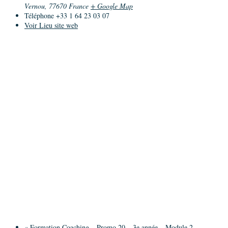
Vernou
,
77670
France
+ Google Map
Téléphone
+33 1 64 23 03 07
Voir Lieu site web
«
Formation Coaching – Promo 20 – 3e année – Module 2