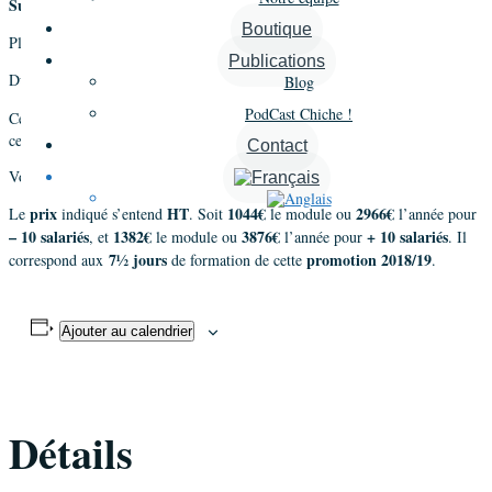
Superviseur
.
Boutique
Plus d’informations sur la
Supervision
.
Publications
7½ jours
trois modules
2½ jours
Durée :
répartis sur
de
.
Blog
PodCast Chiche !
second module de
2½
jours
Ce module correspond au
. Dernier module de
cette promotion, le 14 juin 2019 .
Contact
Voir toutes les dates des prochaines sessions de formation à la
Supervision
.
prix
HT
1044€
2966€
Le
indiqué s’entend
. Soit
le module ou
l’année pour
– 10 salariés
1382€
3876€
+ 10 salariés
, et
le module ou
l’année pour
. Il
7½ jours
promotion 2018/19
correspond aux
de formation de cette
.
Ajouter au calendrier
Détails