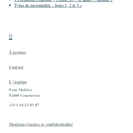
Types de personnalité – Jours 1, 2 et 3
»

À propos
Contact
L ‘équipe
9 rue Molière
92400 Courbevoie
+33 1 64 23 03 07
Mentions légales et confidentialité