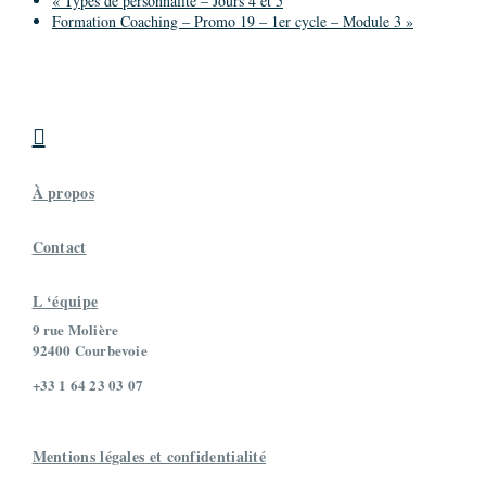
«
Types de personnalité – Jours 4 et 5
Formation Coaching – Promo 19 – 1er cycle – Module 3
»

À propos
Contact
L ‘équipe
9 rue Molière
92400 Courbevoie
+33 1 64 23 03 07
Mentions légales et confidentialité