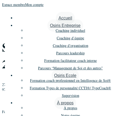
Espace membre
Mon compte
« Tous les Évènements
Accueil
Osiris Entreprise
Cet évènement est passé.
Coaching individuel
Coaching d’équipe
Supervision D
Coaching d’organisation
Parcours leadership
2015/16 – Module 2
Formation facilitateur coach interne
Parcours “Management de Soi et des autres”
Osiris Ecole
Formation coach professionnel en Intelligence de Soi®
27 janvier 2016
-
29 janvier 2016
Formation Types de personnalité CCTI®/ TypeCoach®
975€ à 1290€
Supervision
«
Types de personnalité – Jours 4 et 5
Formation Coaching – Promo 19 – 1er cycle – Module 3
»
À propos
À propos
Supervision individuelle
collective
Former les coaches à la
et
, et devenir
Notre équipe