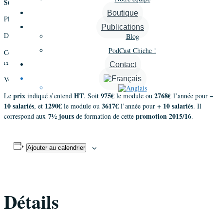
Superviseur
.
Boutique
Plus d’informations sur la
Supervision
.
Publications
7½ jours
trois modules
2½ jours
Durée :
répartis sur
de
.
Blog
PodCast Chiche !
second module de
2½
jours
Ce module correspond au
. Dernier module de
6 au 8 avril 2016
cette promotion : du
.
Contact
Voir toutes les dates des sessions de la
Supervision
.
prix
HT
975€
2768€
–
Le
indiqué s’entend
. Soit
le module ou
l’année pour
10 salariés
1290€
3617€
+ 10 salariés
, et
le module ou
l’année pour
. Il
7½ jours
promotion 2015/16
correspond aux
de formation de cette
.
Ajouter au calendrier
Détails