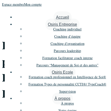
Espace membre
Mon compte
« Tous les Évènements
Accueil
Osiris Entreprise
Cet évènement est passé.
Coaching individuel
Coaching d’équipe
Formation Types de
Coaching d’organisation
Parcours leadership
personnalité CCTI® –
Formation facilitateur coach interne
Parcours “Management de Soi et des autres”
Promo 1 – Session 1
Osiris Ecole
Formation coach professionnel en Intelligence de Soi®
Formation Types de personnalité CCTI®/ TypeCoach®
Distanciel
Supervision
À propos
À propos
Notre équipe