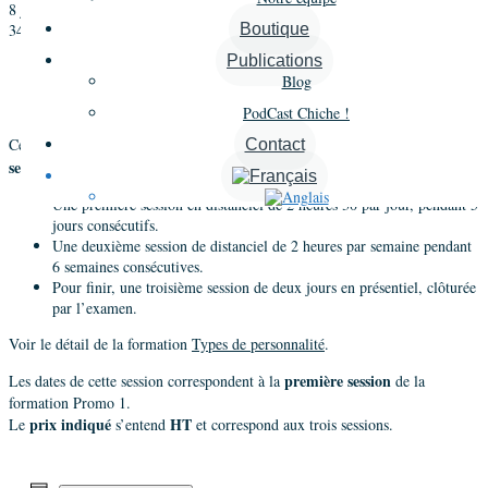
8 janvier 2021 @ 17 h 30 min
-
20 h 00 min
3490€
Boutique
Publications
«
Formation Types de personnalité CCTI® – Promo 1 – Session 1
Blog
Distanciel
Formation CCTI – Promo 4 4ème soirée zoom
»
PodCast Chiche !
Types de personnalité en distanciel
3
Cette formation
se déroule sur
Contact
sessions
:
Une première session en distanciel de 2 heures 30 par jour, pendant 5
jours consécutifs.
Une deuxième session de distanciel de 2 heures par semaine pendant
6 semaines consécutives.
Pour finir, une troisième session de deux jours en présentiel, clôturée
par l’examen.
Voir le détail de la formation
Types de personnalité
.
première session
Les dates de cette session correspondent à la
de la
formation Promo 1.
prix indiqué
HT
Le
s’entend
et correspond aux trois sessions.