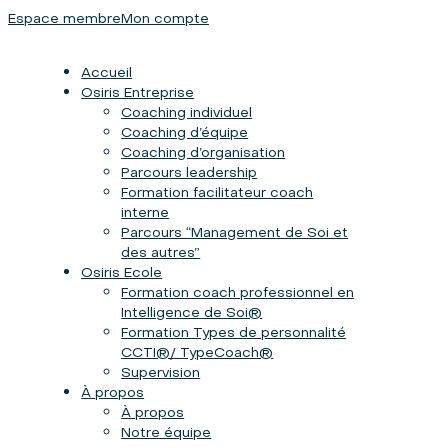
Espace membre
Mon compte
Accueil
Osiris Entreprise
Coaching individuel
Coaching d’équipe
Coaching d’organisation
Parcours leadership
Formation facilitateur coach
interne
Parcours “Management de Soi et
des autres”
Osiris Ecole
Formation coach professionnel en
Intelligence de Soi®
Formation Types de personnalité
CCTI®/ TypeCoach®
Supervision
À propos
À propos
Notre équipe