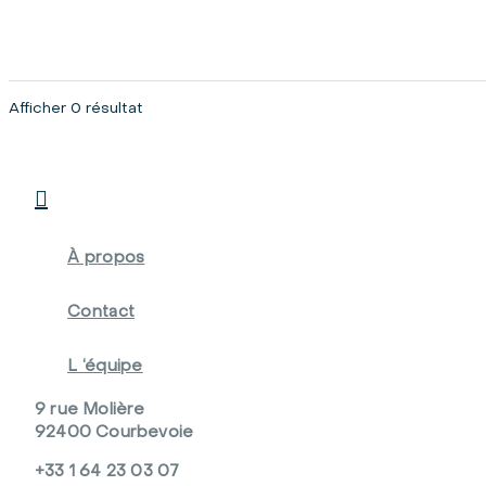
Afficher 0 résultat

À propos
Contact
L ‘équipe
9 rue Molière
92400 Courbevoie
+33 1 64 23 03 07