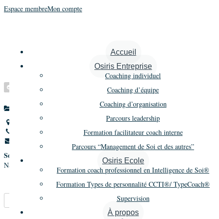
Espace membre
Mon compte
Syriani Natalie
Accueil
Osiris Entreprise
Coaching individuel
Vérifié
Coaching d’équipe
Coaching d’organisation
Autre
Promo 20
Parcours leadership
5 allée du Hameau St-Jean,Orléans,France
06 50 92 62 77
Formation facilitateur coach interne
nsyriani@hotmail.com
Parcours “Management de Soi et des autres”
Société
Osiris Ecole
NS Conseil et Formation
Formation coach professionnel en Intelligence de Soi®
Formation Types de personnalité CCTI®/ TypeCoach®
Supervision
Marque-pages
Partager
À propos