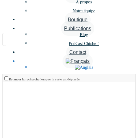
À propos
Notre équipe
Carte
Boutique
Annonces similaires
Publications
Blog
A proximité
PodCast Chiche !
Contact
Liste
Grille
Carte
Relancer la recherche lorsque la carte est déplacée