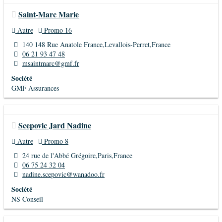
Saint-Marc Marie
Autre
Promo 16
140 148 Rue Anatole France,Levallois-Perret,France
06 21 93 47 48
msaintmarc@gmf.fr
Société
GMF Assurances
Scepovic Jard Nadine
Autre
Promo 8
24 rue de l'Abbé Grégoire,Paris,France
06 75 24 32 04
nadine.scepovic@wanadoo.fr
Société
NS Conseil