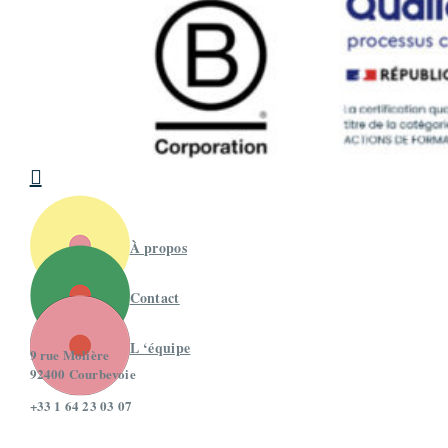

À propos
Contact
L ‘équipe
9 rue Molière
92400 Courbevoie
+33 1 64 23 03 07