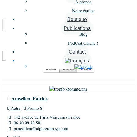
À propos
Notre équipe
Carte
Boutique
Annonces similaires
Publications
Blog
A proximité
PodCast Chiche !
Contact
Trier par :
Titre
Liste
Grille
Carte
Amsellem Patrick
Autre
Promo 8
142 avenue de Paris,Vincennes,France
06 80 99 88 50
pamsellem@alphaetomega.com