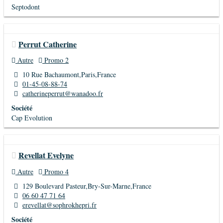
Septodont
Perrut Catherine
Autre
Promo 2
10 Rue Bachaumont,Paris,France
01-45-08-88-74
catherineperrut@wanadoo.fr
Société
Cap Evolution
Revellat Evelyne
Autre
Promo 4
129 Boulevard Pasteur,Bry-Sur-Marne,France
06 60 47 71 64
erevellat@sophrokhepri.fr
Société