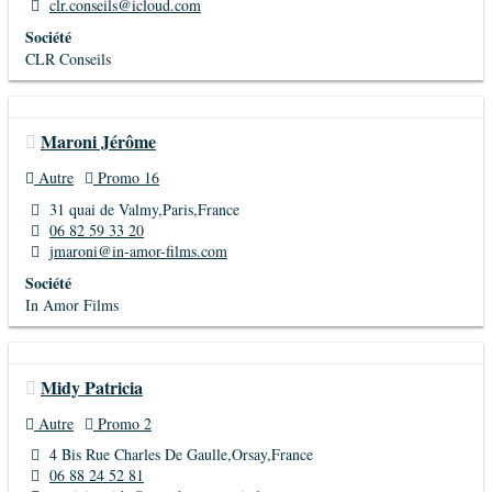
clr.conseils@icloud.com
Société
CLR Conseils
Maroni Jérôme
Autre
Promo 16
31 quai de Valmy,Paris,France
06 82 59 33 20
jmaroni@in-amor-films.com
Société
In Amor Films
Midy Patricia
Autre
Promo 2
4 Bis Rue Charles De Gaulle,Orsay,France
06 88 24 52 81