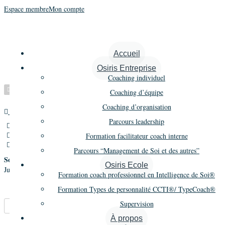
Espace membre
Mon compte
Schwartzmann Lionel
Accueil
Osiris Entreprise
Coaching individuel
Vérifié
Coaching d’équipe
Coaching d’organisation
Autre
Promo 12
Parcours leadership
30 rue des dames,Paris,France
06 14 47 49 12
Formation facilitateur coach interne
ls@jumbo-consulting.com
Parcours “Management de Soi et des autres”
Société
Osiris Ecole
Jumbo Consulting
Formation coach professionnel en Intelligence de Soi®
Formation Types de personnalité CCTI®/ TypeCoach®
Supervision
Marque-pages
Partager
À propos