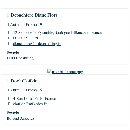
Depachtere Diane Flore
Autre
Promo 19
12 Sente de la Pyramide,Boulogne Billancourt,France
06 17 45 33 79
diane-flore@dfdconsulting.fr
Société
DFD Consulting
Doré Clotilde
Autre
Promo 15
4 Rue Daru, Paris, France
clotilde@mikados.fr
Société
Beyond Associés