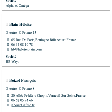
Société
Alpha et Oméga
Blain Héloïse
Autre
Promo 13
65 Rue De Paris,Boulogne Billancourt,France
06 64 08 19 78
hb@heloiseblain.com
Société
HB Ways
Boizot François
Autre
Promo 8
20 Allée Frédéric Chopin,Verneuil Sur Seine,France
06 62 05 94 66
jfboizot@free.fr