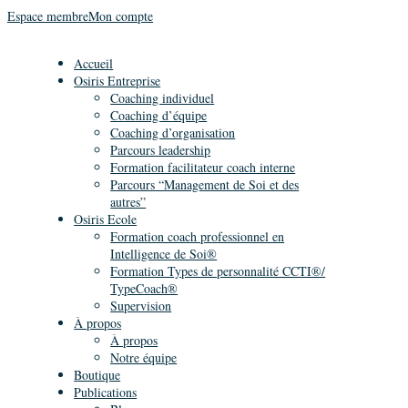
Espace membre
Mon compte
Accueil
Osiris Entreprise
Coaching individuel
Coaching d’équipe
Coaching d’organisation
Parcours leadership
Formation facilitateur coach interne
Parcours “Management de Soi et des
autres”
Osiris Ecole
Formation coach professionnel en
Intelligence de Soi®
Formation Types de personnalité CCTI®/
TypeCoach®
Supervision
À propos
À propos
Notre équipe
Boutique
Publications