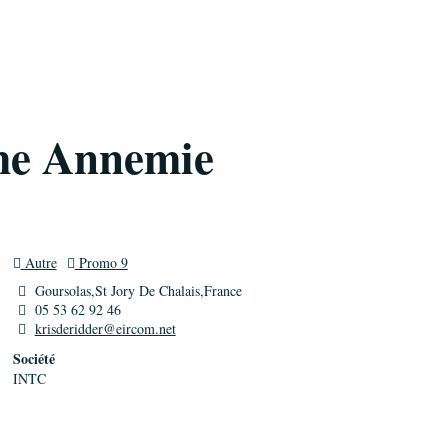
me Annemie
Autre
Promo 9
Goursolas,St Jory De Chalais,France
05 53 62 92 46
krisderidder@eircom.net
Société
INTC