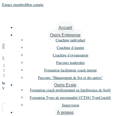
Espace membre
Mon compte
De Casteja Véronique
Accueil
Osiris Entreprise
Coaching individuel
Vérifié
Coaching d’équipe
Coaching d’organisation
Maître praticien
Promo 16
Parcours leadership
255 rue Lecourbe,Paris,France
Formation facilitateur coach interne
06 69 40 55 29
veronique@vcoaching.paris
Parcours “Management de Soi et des autres”
Société
Osiris Ecole
V Coaching
Formation coach professionnel en Intelligence de Soi®
Formation Types de personnalité CCTI®/ TypeCoach®
Supervision
Marque-pages
Partager
À propos