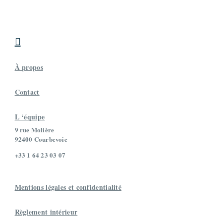

À propos
Contact
L ‘équipe
9 rue Molière
92400 Courbevoie
+33 1 64 23 03 07
Mentions légales et confidentialité
Règlement intérieur