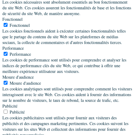
06 82 07 31 73
Les cookies nécessaires sont absolument essentiels au bon fonctionnement
jsabatier@evoluvia.fr
du site Web. Ces cookies assurent les fonctionnalités de base et les fonctions
de sécurité du site Web, de manière anonyme.
Société
Fonctionnel
Evolu'Via
Fonctionnel
Les cookies fonctionnels aident à exécuter certaines fonctionnalités telles
que le partage du contenu du site Web sur les plateformes de médias
Rousseau Natacha
sociaux, la collecte de commentaires et d'autres fonctionnalités tierces.
Maître praticien
Promo 18
Performance
Performance
58 rue Alexandre Guilmant,Meudon,France
Les cookies de performance sont utilisés pour comprendre et analyser les
06 28 56 25 47
indices de performance clés du site Web, ce qui contribue à offrir une
rousseau.natacha@talenteos.fr
meilleure expérience utilisateur aux visiteurs.
Animée par le développement des ressorts personnels
Mesure d'audience
de performance, j’accompagne individuellement...
Mesure d'audience
Les cookies analytiques sont utilisés pour comprendre comment les visiteurs
Société
interagissent avec le site Web. Ces cookies aident à fournir des informations
Talenteos
sur le nombre de visiteurs, le taux de rebond, la source de trafic, etc.
Publicité
Publicité
Les cookies publicitaires sont utilisés pour fournir aux visiteurs des
Potié Laurence
publicités et des campagnes marketing pertinentes. Ces cookies suivent les
Maître praticien
Promo 11
visiteurs sur les sites Web et collectent des informations pour fournir des
publicités personnalisées.