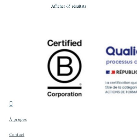
Société
Afficher 65 résultats
Worlding
Thomé Catherine
Maître praticien
Promo 11
8 Rue Du Clos De L'Ille,Saint Grégoire,France
06 08 03 06 28
info@cthome-consulting.fr
Société
C. Thomé Consulting
Tariot Delphine
Maître praticien
Promo 15

52 rue du Coteau,Marseille,France
06 08 84 34 51
delphine.tariot@im-pulsion.com
À propos
Société
CDJM & Partenaires
Contact