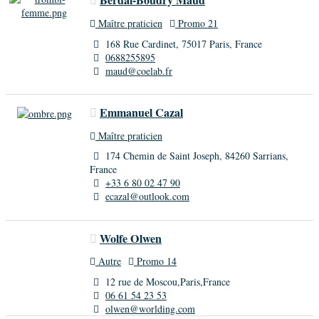
Maître praticien
Promo 21
168 Rue Cardinet, 75017 Paris, France
0688255895
maud@coelab.fr
Emmanuel Cazal
Maître praticien
174 Chemin de Saint Joseph, 84260 Sarrians,
France
+33 6 80 02 47 90
ecazal@outlook.com
Wolfe Olwen
Autre
Promo 14
12 rue de Moscou,Paris,France
06 61 54 23 53
olwen@worlding.com