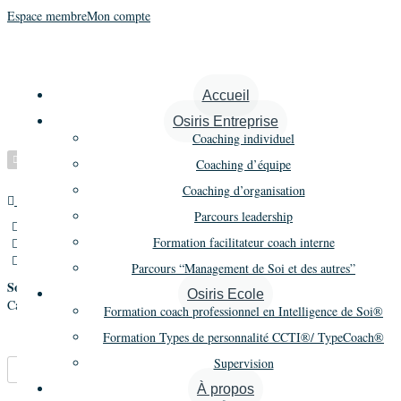
Espace membre
Mon compte
Calmettes Frédéric
Accueil
Osiris Entreprise
Coaching individuel
Vérifié
Coaching d’équipe
Coaching d’organisation
Maître praticien
Promo 14
Parcours leadership
11 Rue Paneboeuf,Toulouse,France
Formation facilitateur coach interne
06 03 46 10 48
frederic.calmettes@lvdh.fr
Parcours “Management de Soi et des autres”
Société
Osiris Ecole
Calmettes Conseils
Formation coach professionnel en Intelligence de Soi®
Formation Types de personnalité CCTI®/ TypeCoach®
Supervision
Marque-pages
Partager
À propos