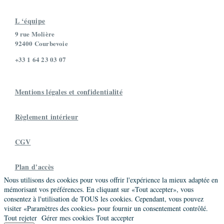
Thévenin Bruno
L ‘équipe
Maître praticien
Promo 16
9 rue Molière
92400 Courbevoie
33 Rue du Montoir, 77670 Vernou-la-Celle-sur-
Seine, France
+33 1 64 23 03 07
06 14 55 65 38
bruno.thevenin@osiris-conseil.com
https://www.osiris-conseil.com/
Mentions légales et confidentialité
Société
Osiris Conseil
Règlement intérieur
Verdi Lila
CGV
Maître praticien
Promo 19
38 avenue de Condé,Saint-Maur ,France
Plan d'accès
06 13 74 07 13
Nous utilisons des cookies pour vous offrir l'expérience la mieux adaptée en
lila.verdi@gmail.com
mémorisant vos préférences. En cliquant sur «Tout accepter», vous
consentez à l'utilisation de TOUS les cookies. Cependant, vous pouvez
visiter «Paramètres des cookies» pour fournir un consentement contrôlé.
Sellem Véronique
Tout rejeter
Gérer mes cookies
Tout accepter