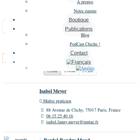
À propos
Notre équipe
Carte
Boutique
Annonces similaires
Publications
Blog
A proximité
PodCast Chiche !
Contact
Trier par :
Plus récents en premier
Liste
Grille
Carte
Isabel Meyer
Maître praticien
88 Avenue de Clichy, 75017 Paris, France
06 15 25 40 16
isabel.fanny.meyer@mutae.fr
Berdal-Boudry Maud