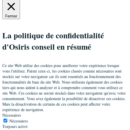
Autre
Promo 14
14 rue du Drac,Saint Egreve,France
Fermer
06 62 99 94 56
sellem.veronique@gmail.com
Société
La politique de confidentialité
Kiks
d'Osiris conseil en résumé
Saint-Macary Isabelle
Maître praticien
Promo 10
Ce site Web utilise des cookies pour améliorer votre expérience lorsque
6 route d'Espagne,Toulouse,France
vous l'utilisez. Parmi ceux-ci, les cookies classés comme nécessaires sont
06 86 10 93 47
stockés sur votre navigateur car ils sont essentiels au fonctionnement des
isabelle.saint-macary@attitudesetconseils.fr
fonctionnalités de base du site Web. Nous utilisons également des cookies
tiers qui nous aident à analyser et à comprendre comment vous utilisez ce
Société
site Web. Ces cookies ne seront stockés dans votre navigateur qu'avec votre
Attitudes Et Conseils
consentement. Vous avez également la possibilité de désactiver ces cookies.
Mais la désactivation de certains de ces cookies peut affecter votre
Sabatier Jésahel
expérience de navigation.
Nécessaires
Maître praticien
Promo 12
Nécessaires
24 Rue De La Métallurgie,Lyon,France
Toujours activé